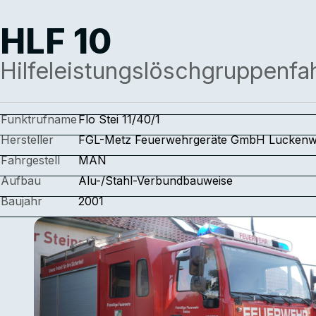
HLF 10
Hilfeleistungslöschgruppenfa
Funktrufname
Flo Stei 11/40/1
Hersteller
FGL-Metz Feuerwehrgeräte GmbH Luckenw
Fahrgestell
MAN
Aufbau
Alu-/Stahl-Verbundbauweise
Baujahr
2001