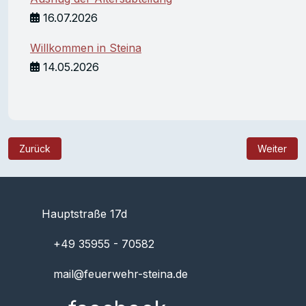
16.07.2026
Willkommen in Steina
14.05.2026
Vorheriger Beitrag: Hexenfeuer und Maibaumstellen lockten vi
Nächster B
Zurück
Weiter
Hauptstraße 17d
+49 35955 - 70582
mail@feuerwehr-steina.de